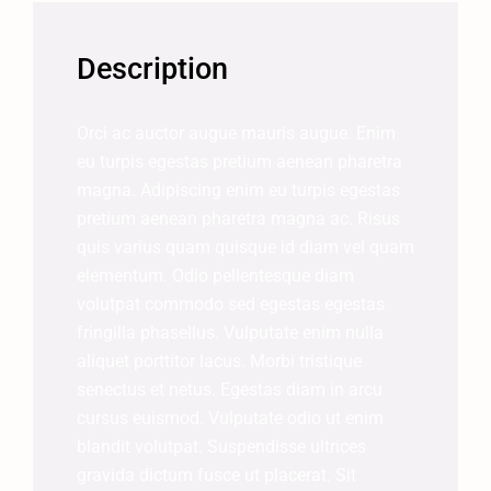
Description
Orci ac auctor augue mauris augue. Enim
eu turpis egestas pretium aenean pharetra
magna. Adipiscing enim eu turpis egestas
pretium aenean pharetra magna ac. Risus
quis varius quam quisque id diam vel quam
elementum. Odio pellentesque diam
volutpat commodo sed egestas egestas
fringilla phasellus. Vulputate enim nulla
aliquet porttitor lacus. Morbi tristique
senectus et netus. Egestas diam in arcu
cursus euismod. Vulputate odio ut enim
blandit volutpat. Suspendisse ultrices
gravida dictum fusce ut placerat. Sit