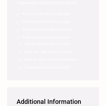
magna etiam tempor orci eu lobortis.
Nisl purus in mollis nunc sed
Et malesuada fames ac turpi
Netus et malesuada fames ac
Dolor sed viverra ipsum nunc
Sed id semper risus in hend
Arcu non odio euismod lacini
Duis at tellus at urna condimen
Vulputate enim amet mattis
Additional Information