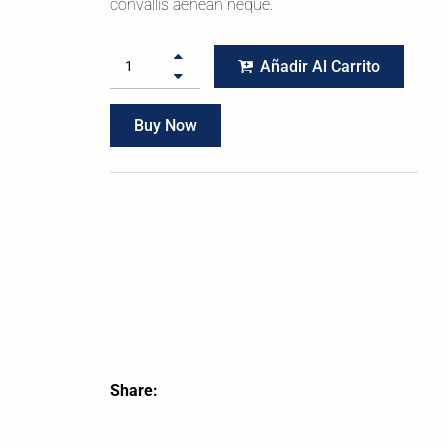
convallis aenean neque.
Añadir Al Carrito
Buy Now
COD Available
Free Shipping
Delivered 2-5 Business Day
Easy Returns & Replacement
Payment Options:
Credit Card , Debit
Card , Net Banking , Wallets , EMI , COD
Share: