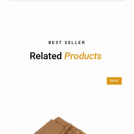
BEST SELLER
Related 
P
r
o
d
u
c
t
s
SALE