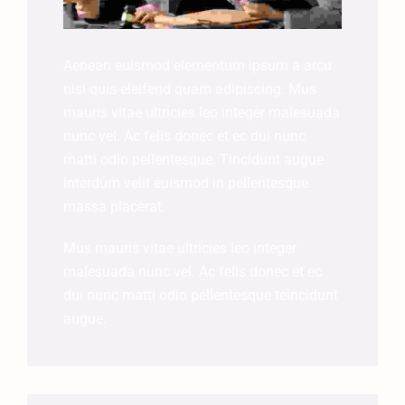
Aenean euismod elementum ipsum a arcu
nisi quis eleifend quam adipiscing. Mus
mauris vitae ultricies leo integer malesuada
nunc vel. Ac felis donec et ec dui nunc
matti odio pellentesque. Tincidunt augue
interdum velit euismod in pellentesque
massa placerat.
Mus mauris vitae ultricies leo integer
malesuada nunc vel. Ac felis donec et ec
dui nunc matti odio pellentesque teincidunt
augue.