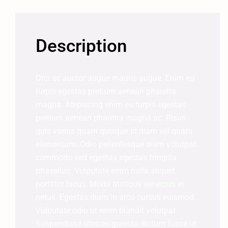
Description
Orci ac auctor augue mauris augue. Enim eu
turpis egestas pretium aenean pharetra
magna. Adipiscing enim eu turpis egestas
pretium aenean pharetra magna ac. Risus
quis varius quam quisque id diam vel quam
elementum. Odio pellentesque diam volutpat
commodo sed egestas egestas fringilla
phasellus. Vulputate enim nulla aliquet
porttitor lacus. Morbi tristique senectus et
netus. Egestas diam in arcu cursus euismod.
Vulputate odio ut enim blandit volutpat.
Suspendisse ultrices gravida dictum fusce ut