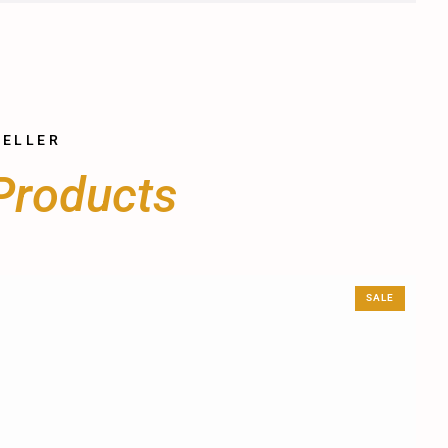
SELLER
P
r
o
d
u
c
t
s
SALE