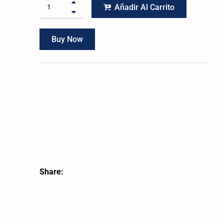
Añadir Al Carrito
Buy Now
COD Available
Free Shipping
Delivered 2-5 Business Day
Easy Returns & Replacement
Payment Options:
Credit Card , Debit Card ,
Net Banking , Wallets , EMI , COD
Share: