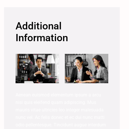
Additional
Information
Aenean euismod elementum ipsum a arcu
nisi quis eleifend quam adipiscing. Mus
mauris vitae ultricies leo integer malesuada
nunc vel. Ac felis donec et ec dui nunc matti
odio pellentesque. Tincidunt augue interdum