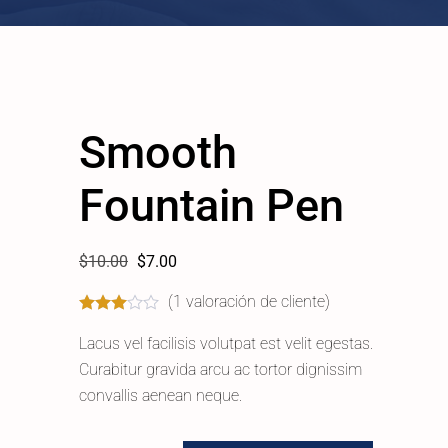
Smooth
Fountain Pen
$
10.00
$
7.00
(
1
valoración de cliente)
Lacus vel facilisis volutpat est velit egestas.
Curabitur gravida arcu ac tortor dignissim
convallis aenean neque.