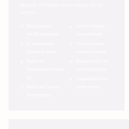
placerat. Sit magna etiam tempor orci eu
lobortis.
Nisl purus in
Sed id semper
mollis nunc sed
risus in hend
Et malesuada
Arcu non odio
fames ac turpi
euismod lacini
Netus et
Duis at tellus at
malesuada fames
urna condimen
ac
Vulputate enim
Dolor sed viverra
amet mattis
ipsum nunc