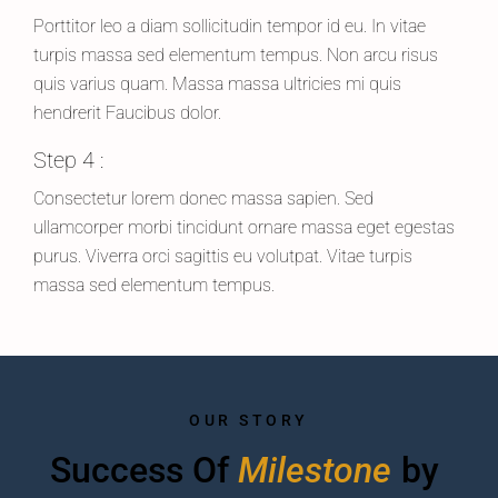
Porttitor leo a diam sollicitudin tempor id eu. In vitae
turpis massa sed elementum tempus. Non arcu risus
quis varius quam. Massa massa ultricies mi quis
hendrerit Faucibus dolor.
Step 4 :
Consectetur lorem donec massa sapien. Sed
ullamcorper morbi tincidunt ornare massa eget egestas
purus. Viverra orci sagittis eu volutpat. Vitae turpis
massa sed elementum tempus.
OUR STORY
Success Of 
M
i
l
e
s
t
o
n
e
By 