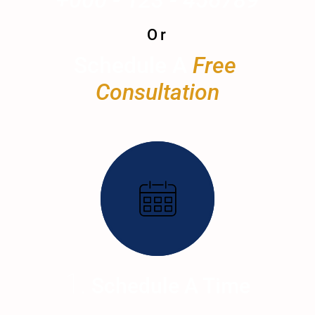
Or
Schedule A 
Free 
Consultation
Schedule A Time