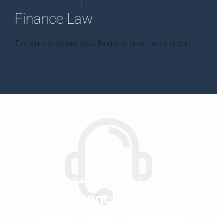
Finance Law
Tincidunt id aliquet risus feugiat in ante metus dictum
24 /7 SUPPORT
Emergency! Call Us
+000 - 123 - 456789